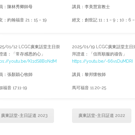
員：陳林秀卿師母
講員：李美慧宣教士
文：約翰福音 21：15 – 19
經文：創世記 11：1 – 9；10：6 – 
025/01/12 LCGC廣東話堂主日崇
2025/01/19 LCGC廣東話堂主日
證道：「常存感恩的心」
拜證道：「信而順服的禱告」
tps://youtu.be/Kl1dS8BoNdM
https://youtu.be/-66vsDuMDRI
員：張顏穎心牧師
講員：黎邦懷牧師
福音 17:11-19
馬可福音 11:20-25
廣東話堂-主日証道 2023
廣東話堂-主日証道 2022