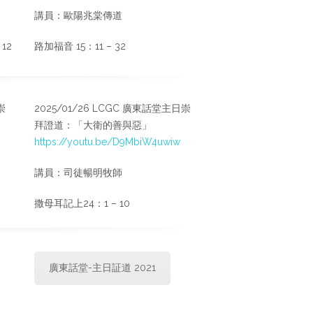
講員：歐陽兆棠傳道
12
路加福音 15：11 – 32
崇
2025/01/26 LCGC 廣東話堂主日崇
拜證道：「大衛的善與惡」
https://youtu.be/D9MbiW4uwiw
講員：司徒暢明牧師
撒母耳記上24：1 – 10
廣東話堂-主日証道 2021