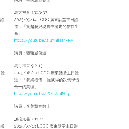
馬太福音 23:13-33
日證
2025/09/14 LCGC 廣東話堂主日證
道：「於超脱與現實中游走的信仰生
命」
https://youtu.be/4KmhlH4n-ew
講員：張駿威傳道
馬可福音 9:2-13
日證
2025/08/10 LCGC 廣東話堂主日證
道：「餐桌禮儀 – 從彼得的跌倒學習
合一的真理」
https://youtu.be/POIIcRbIN1g
講員：李美慧宣教士
加拉太書 2:11-14
日崇
2025/07/13 LCGC 廣東話堂主日崇