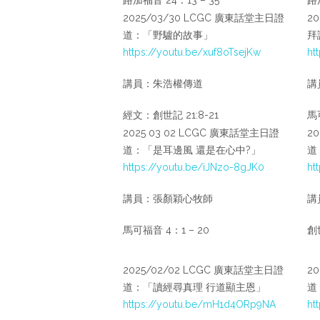
2025/03/30 LCGC 廣東話堂主日證
2
道：「野驢的故事」
拜
https://youtu.be/xuf8oTsejKw
ht
講員：朱浩權傳道
講
經文：創世記 21:8-21
馬可
2025 03 02 LCGC 廣東話堂主日證
2
道：「是耳邊風 還是在心中?」
道
https://youtu.be/iJNzo-8gJK0
ht
講員：張顏穎心牧師
講
馬可福音 4：1 – 20
創
2025/02/02 LCGC 廣東話堂主日證
2
道：「讀經尋真理 行道顯主恩」
道
https://youtu.be/mH1d4ORp9NA
ht