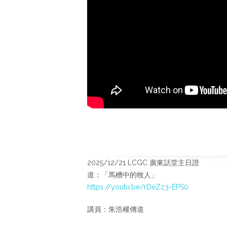
2025/12/21 LCGC 廣東話堂主日證
道：「馬槽中的牧人」
https://youtu.be/rDeZz3-EPS0
講員：朱浩權傳道