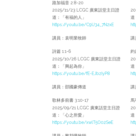
路加福音 2:8-20
2025/11/23 LCGC 廣東話堂主日證
2
道：「有福的人」
道
https://youtu.be/C9U34_7N2xE
ht
講員：袁明業牧師
講
詩篇 1:1-6
約書
2025/10/26 LCGC 廣東話堂主日證
2
道：「興起為你」
道
https://youtu.be/fE-EJbzIyP8
ht
講員：邵國豪傳道
講
歌林多前書 3:10-17
馬可
2025/09/21 LCGC 廣東話堂主日證
2
道：「心之所愛」
道
https://youtu.be/xwlT5O02SeE
ht
講員：黎邦懷牧師
講