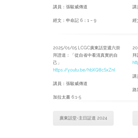
講員：張駿威傳道
講
經文：申命記 6：1 – 9
經
2025/01/05 LCGC廣東話堂週六崇
2
拜證道：「從自省中看清真實的自
拜
己」
ht
https://youtu.be/hbXQ8cSxZnI
講
講員：張駿威傳道
路加
加拉太書 6:1-5
廣東話堂-主日証道 2024