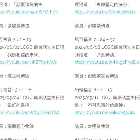
證道：「顛覆傳統的主」
拜證道：「卑微堅定的決心」
tps://youtu.be/h9m6lFC-Fq4
https://youtu.be/Cynfcr6Xe44
員：張駿威傳道
講員：邵國豪傳道
福音 7：1 – 13
馬可福音 7：24 – 37
025/06/01 LCGC 廣東話堂主日證
2025/06/08 LCGC廣東話堂主
：「我所相信的未來」
拜證道：「共創神蹟」
tps://youtu.be/l9hZFt37NWs
https://youtu.be/A-HugcFNcD0
員：陳玉卿傳道
講員：邵國豪實習傳道
福音 13：1 – 8
約翰福音 6：1 – 15
025/05/04 LCGC 廣東話堂主日證
2025/05/11 LCGC 廣東話堂主
：「最好的選擇」
道：「不可思議的信靠神」
tps://youtu.be/W2gDsFazTS0
https://youtu.be/xaIvwS5pAf4
員：張顏穎心牧師
講員：袁明業牧師
福音 10：38 – 42
創世記 11：31 – 12：9