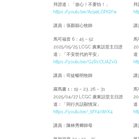
拜證道：「放心！不要怕！」
拜
https://youtu.be/Ac9eLOPiQYw
ht
講員：張顏穎心牧師
講
馬可福音 6：45 – 52
馬可
2025/05/25 LCGC 廣東話堂主日證
2
道：「不安世代的平安」
道
https://youtu.be/GzRcCtJAZvQ
ht
講員：司徒暢明牧師
講
羅馬書 1：19 – 23, 26 – 31
馬可
2025/04/27 LCGC 廣東話堂主日證
2
道：「同行共話顯情深」
道
https://youtu.be/_llfY4cWrX4
ht
講員：陳林秀卿師母
講
路加福音 24：13 – 35
路加