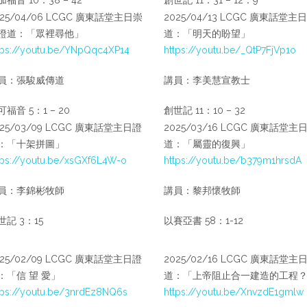
025/04/06 LCGC 廣東話堂主日崇
2025/04/13 LCGC 廣東話堂主
證道：「眾裡尋他」
道：「明天的盼望」
tps://youtu.be/YNpQqc4XP14
https://youtu.be/_QtP7FjVp1o
員：張駿威傳道
講員：李美慧宣教士
福音 5：1 – 20
創世記 11：10 – 32
025/03/09 LCGC 廣東話堂主日證
2025/03/16 LCGC 廣東話堂主
：「十架拼圖」
道：「屬靈的復興」
tps://youtu.be/xsGXf6L4W-o
https://youtu.be/b379m1hrsdA
員：李錦彬牧師
講員：黎邦懷牧師
世記 3：15
以賽亞書 58：1-12
025/02/09 LCGC 廣東話堂主日證
2025/02/16 LCGC 廣東話堂主
：「信 望 愛」
道：「上帝阻止合一建造的工程
tps://youtu.be/3nrdEz8NQ6s
https://youtu.be/XnvzdE1gmlw