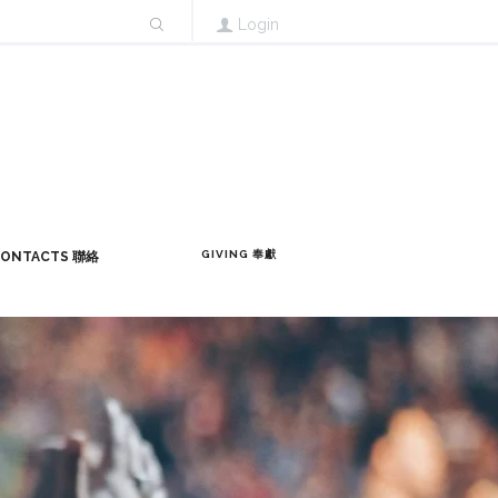
Login
GIVING 奉獻
ONTACTS 聯絡
5