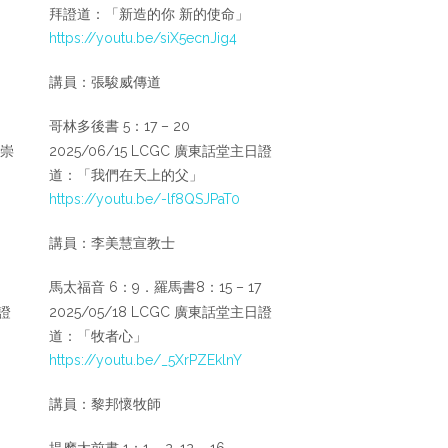
拜證道：「新造的你 新的使命」
https://youtu.be/siX5ecnJig4
講員：張駿威傳道
哥林多後書 5：17 – 20
日崇
2025/06/15 LCGC 廣東話堂主日證
道：「我們在天上的父」
https://youtu.be/-lf8QSJPaT0
講員：李美慧宣教士
馬太福音 6：9．羅馬書8：15 – 17
日證
2025/05/18 LCGC 廣東話堂主日證
道：「牧者心」
https://youtu.be/_5XrPZEklnY
講員：黎邦懷牧師
提摩太前書 1：1 – 2, 12 – 16