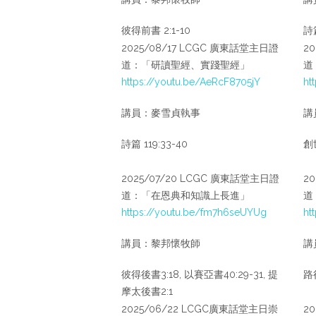
彼得前書 2:1-10
詩篇
2025/08/17 LCGC 廣東話堂主日證
2
道：「研讀聖經、實踐聖經」
道
https://youtu.be/AeRcF8705jY
ht
講員：麥雪貞執事
講
詩篇 119:33-40
創世
2025/07/20 LCGC 廣東話堂主日證
2
道：「在恩典和知識上長進」
道
https://youtu.be/fm7h6seUYUg
ht
講員：黎邦懷牧師
講
彼得後書3:18, 以賽亞書40:29-31, 提
路得
摩太後書2:1
2025/06/22 LCGC廣東話堂主日崇
2